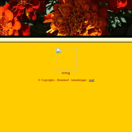
terug
© Copyrights - Bieenkorf - bemerkingen :
mail