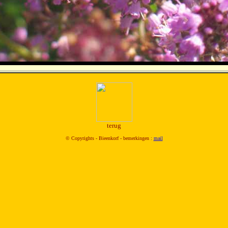
terug
© Copyrights - Bieenkorf - bemerkingen :
mail